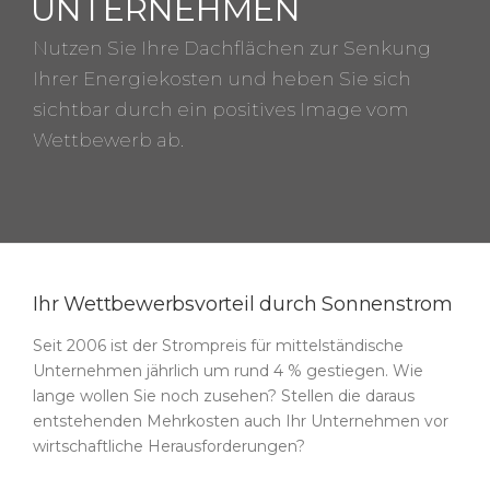
UNTERNEHMEN
Nutzen Sie Ihre Dachflächen zur Senkung
Ihrer Energiekosten und heben Sie sich
sichtbar durch ein positives Image vom
Wettbewerb ab.
Ihr Wettbewerbsvorteil durch Sonnenstrom
Seit 2006 ist der Strompreis für mittelständische
Unternehmen jährlich um rund 4 % gestiegen. Wie
lange wollen Sie noch zusehen? Stellen die daraus
entstehenden Mehrkosten auch Ihr Unternehmen vor
wirtschaftliche Herausforderungen?