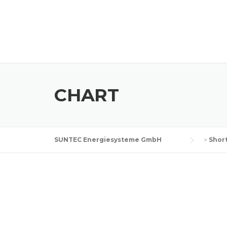
Skip
to
content
CHART
SUNTEC Energiesysteme GmbH
>
Shor