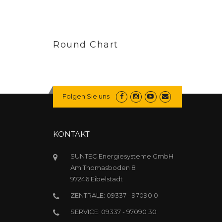
Round Chart
Folgen Sie uns
KONTAKT
SUNTEC Energiesysteme GmbH
Am Thomasboden 8
97246 Eibelstadt
ZENTRALE: 09337 - 97090 0
SERVICE: 09337 - 97090 30