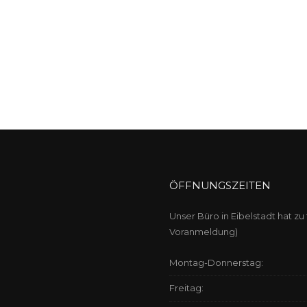
ÖFFNUNGSZEITEN
Unser Büro in Eibelstadt hat zu
Voranmeldung)
Montag-Donnerstag:
Freitag: