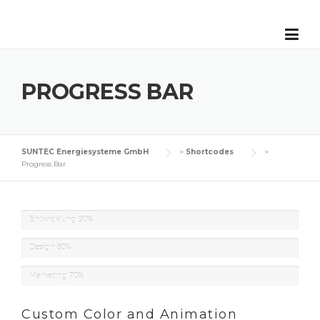
Skip
to
content
PROGRESS BAR
SUNTEC Energiesysteme GmbH
>
Shortcodes
>
Progress Bar
Entwicklung
90%
Design
80%
Marketing
70%
Custom Color and Animation