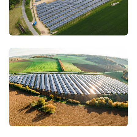
950 Haushalte
Stromversorgung:
205.000
Bäume:
Gepflanzte
Hettstadt
3,9 MWp
Leistung:
1000 Haushalte
Stromversorgung:
220.000
Bäume:
Gepflanzte
Weitere Infos